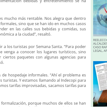
limentación bebidas y entretenimiento se ha
 es mucho más rentable. Nos alegra que dentro
 formales, sino que se han ido en muchos casos
nder en las calles sus bebidas y comidas, sus
ómica a la ciudad”, resaltó.
REELECCI
ALCALDES
ir a los turistas por Semana Santa. “Para poder
CASO RAF
LEGAL, A
e venga a conocer los lugares turísticos, sino
er ciertos paquetes con algunas agencias para
só.
 de hospedaje informales. “Ahí el problema es
 turistas. Y estamos llamando al Indecopi para
camos tarifas improvisadas, sacamos tarifas para
a formalización, porque muchos de ellos se han