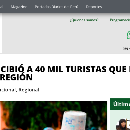
al
Magazine
Portadas Diarios del Perú
Deportes
¿Quienes somos?
Programaci
939 
IBIÓ A 40 MIL TURISTAS QUE
 REGIÓN
acional
,
Regional
Último