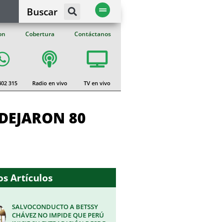
Buscar
on
Cobertura
Contáctanos
402 315
Radio en vivo
TV en vivo
 DEJARON 80
s Artículos
SALVOCONDUCTO A BETSSY
CHÁVEZ NO IMPIDE QUE PERÚ