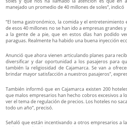
soles y que nos ha llamado la atención es que en a
manejado un promedio de 40 millones de soles”, indicó
“El tema gastronómico, la comida y el entretenimiento
de esos 40 millones no se han ido a empresas grandes y
a la gente de a pie, que en estos días han podido ve
paraguas. Realmente ha habido una buena inyección econ
Anunció que ahora vienen articulando planes para recib
diversificar y dar oportunidad a los pasajeros para qu
también la religiosidad de Cajamarca. Se van a ofrec
brindar mayor satisfacción a nuestros pasajeros”, expre
También informó que en Cajamarca existen 200 hoteles
que malos empresarios han hecho cobros excesivos a los
ver el tema de regulación de precios. Los hoteles no sa
todo un año”, precisó.
Señaló que están incentivando a otros empresarios a l