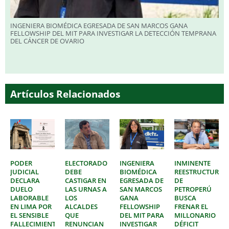
INGENIERA BIOMÉDICA EGRESADA DE SAN MARCOS GANA
FELLOWSHIP DEL MIT PARA INVESTIGAR LA DETECCIÓN TEMPRANA
DEL CÁNCER DE OVARIO
Artículos Relacionados
PODER
ELECTORADO
INGENIERA
INMINENTE
JUDICIAL
DEBE
BIOMÉDICA
REESTRUCTURAC
DECLARA
CASTIGAR EN
EGRESADA DE
DE
DUELO
LAS URNAS A
SAN MARCOS
PETROPERÚ
LABORABLE
LOS
GANA
BUSCA
EN LIMA POR
ALCALDES
FELLOWSHIP
FRENAR EL
EL SENSIBLE
QUE
DEL MIT PARA
MILLONARIO
FALLECIMIENTO
RENUNCIAN
INVESTIGAR
DÉFICIT