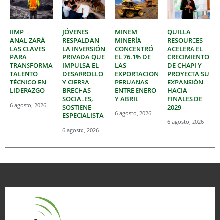
IIMP
JÓVENES
MINEM:
QUILLA
ANALIZARÁ
RESPALDAN
MINERÍA
RESOURCES
LAS CLAVES
LA INVERSIÓN
CONCENTRÓ
ACELERA EL
PARA
PRIVADA QUE
EL 76.1% DE
CRECIMIENTO
TRANSFORMAR
IMPULSA EL
LAS
DE CHAPI Y
TALENTO
DESARROLLO
EXPORTACIONES
PROYECTA SU
TÉCNICO EN
Y CIERRA
PERUANAS
EXPANSIÓN
LIDERAZGO
BRECHAS
ENTRE ENERO
HACIA
SOCIALES,
Y ABRIL
FINALES DE
6 agosto, 2026
SOSTIENE
2029
6 agosto, 2026
ESPECIALISTA
6 agosto, 2026
6 agosto, 2026