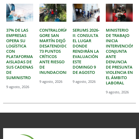
37% DE LAS
CONTRALORÍA:
SERUMS 2026-
MINISTERIO
EMPRESAS
GORE SAN
II: CONSULTA
DE TRABAJO
OPERA SU
MARTÍN DEJÓ
EL LUGAR
INICIA
LOGÍSTICA
DESATENDIDOS
DONDE
INTERVENCIÓN
CON
73 PUNTOS
RENDIRÁN LA
CONJUNTA
PLATAFORMAS
CRÍTICOS
EVALUACIÓN
ANTE
AISLADAS DE
ANTE RIESGO
ESTE
DENUNCIA
SUS CADENAS
DE
DOMINGO 9
DE PRESUNTA
DE
INUNDACIONES
DE AGOSTO
VIOLENCIA EN
SUMINISTRO
EL ÁMBITO
9 agosto, 2026
9 agosto, 2026
LABORAL
9 agosto, 2026
9 agosto, 2026