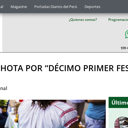
al
Magazine
Portadas Diarios del Perú
Deportes
¿Quienes somos?
Programaci
939 
CHOTA POR “DÉCIMO PRIMER FES
nal
Último