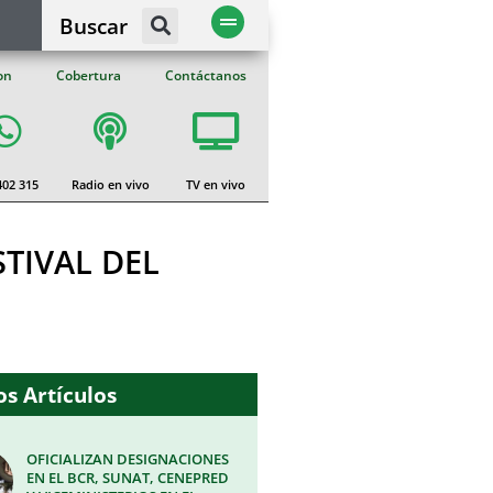
Buscar
on
Cobertura
Contáctanos
402 315
Radio en vivo
TV en vivo
TIVAL DEL
s Artículos
OFICIALIZAN DESIGNACIONES
EN EL BCR, SUNAT, CENEPRED