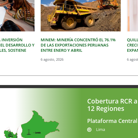
 INVERSIÓN
MINEM: MINERÍA CONCENTRÓ EL 76.1%
QUIL
 EL DESARROLLO Y
DE LAS EXPORTACIONES PERUANAS
CREC
LES, SOSTIENE
ENTRE ENERO Y ABRIL
EXPAN
6 agosto, 2026
6 agos
Cobertura RCR a
12 Regiones
Plataforma Central
Lima