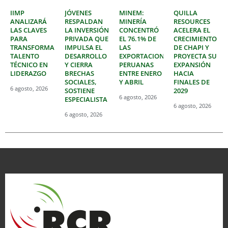
IIMP
JÓVENES
MINEM:
QUILLA
ANALIZARÁ
RESPALDAN
MINERÍA
RESOURCES
LAS CLAVES
LA INVERSIÓN
CONCENTRÓ
ACELERA EL
PARA
PRIVADA QUE
EL 76.1% DE
CRECIMIENTO
TRANSFORMAR
IMPULSA EL
LAS
DE CHAPI Y
TALENTO
DESARROLLO
EXPORTACIONES
PROYECTA SU
TÉCNICO EN
Y CIERRA
PERUANAS
EXPANSIÓN
LIDERAZGO
BRECHAS
ENTRE ENERO
HACIA
SOCIALES,
Y ABRIL
FINALES DE
6 agosto, 2026
SOSTIENE
2029
6 agosto, 2026
ESPECIALISTA
6 agosto, 2026
6 agosto, 2026