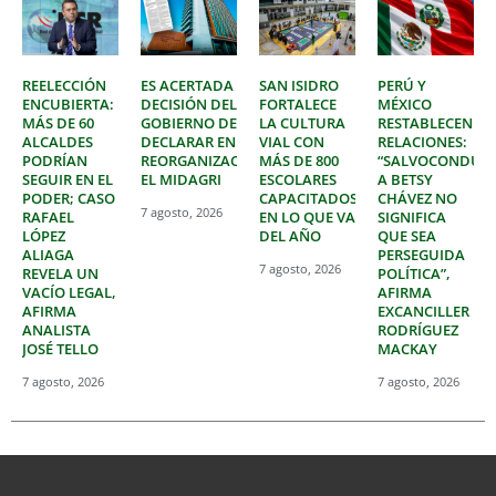
REELECCIÓN
ES ACERTADA
SAN ISIDRO
PERÚ Y
ENCUBIERTA:
DECISIÓN DEL
FORTALECE
MÉXICO
MÁS DE 60
GOBIERNO DE
LA CULTURA
RESTABLECEN
ALCALDES
DECLARAR EN
VIAL CON
RELACIONES:
PODRÍAN
REORGANIZACIÓN
MÁS DE 800
“SALVOCONDUC
SEGUIR EN EL
EL MIDAGRI
ESCOLARES
A BETSY
PODER; CASO
CAPACITADOS
CHÁVEZ NO
7 agosto, 2026
RAFAEL
EN LO QUE VA
SIGNIFICA
LÓPEZ
DEL AÑO
QUE SEA
ALIAGA
PERSEGUIDA
7 agosto, 2026
REVELA UN
POLÍTICA”,
VACÍO LEGAL,
AFIRMA
AFIRMA
EXCANCILLER
ANALISTA
RODRÍGUEZ
JOSÉ TELLO
MACKAY
7 agosto, 2026
7 agosto, 2026