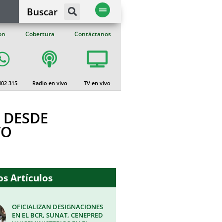
Buscar
on
Cobertura
Contáctanos
402 315
Radio en vivo
TV en vivo
 DESDE
TO
s Artículos
OFICIALIZAN DESIGNACIONES
EN EL BCR, SUNAT, CENEPRED