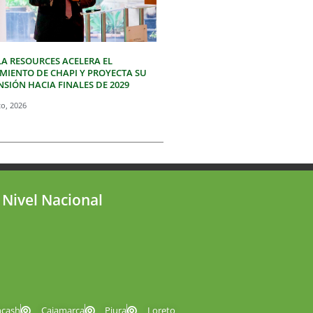
LA RESOURCES ACELERA EL
IMIENTO DE CHAPI Y PROYECTA SU
SIÓN HACIA FINALES DE 2029
to, 2026
 Nivel Nacional
ncash
Cajamarca
Piura
Loreto