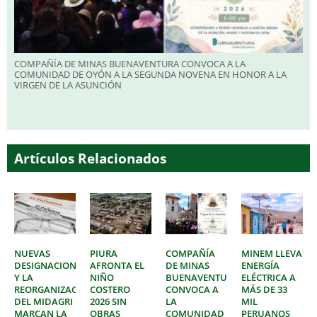
COMPAÑÍA DE MINAS BUENAVENTURA CONVOCA A LA
COMUNIDAD DE OYÓN A LA SEGUNDA NOVENA EN HONOR A LA
VIRGEN DE LA ASUNCIÓN
Artículos Relacionados
NUEVAS
PIURA
COMPAÑÍA
MINEM LLEVA
DESIGNACIONES
AFRONTA EL
DE MINAS
ENERGÍA
Y LA
NIÑO
BUENAVENTURA
ELÉCTRICA A
REORGANIZACIÓN
COSTERO
CONVOCA A
MÁS DE 33
DEL MIDAGRI
2026 SIN
LA
MIL
MARCAN LA
OBRAS
COMUNIDAD
PERUANOS