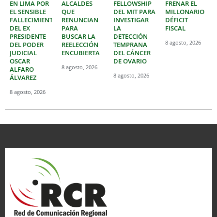
EN LIMA POR
ALCALDES
FELLOWSHIP
FRENAR EL
EL SENSIBLE
QUE
DEL MIT PARA
MILLONARIO
FALLECIMIENTO
RENUNCIAN
INVESTIGAR
DÉFICIT
DEL EX
PARA
LA
FISCAL
PRESIDENTE
BUSCAR LA
DETECCIÓN
8 agosto, 2026
DEL PODER
REELECCIÓN
TEMPRANA
JUDICIAL
ENCUBIERTA
DEL CÁNCER
OSCAR
DE OVARIO
8 agosto, 2026
ALFARO
8 agosto, 2026
ÁLVAREZ
8 agosto, 2026