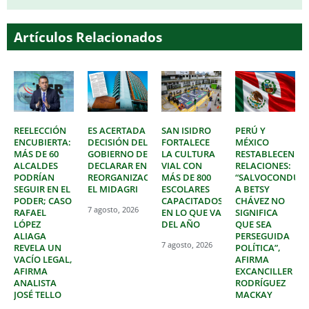
Artículos Relacionados
REELECCIÓN
ES ACERTADA
SAN ISIDRO
PERÚ Y
ENCUBIERTA:
DECISIÓN DEL
FORTALECE
MÉXICO
MÁS DE 60
GOBIERNO DE
LA CULTURA
RESTABLECEN
ALCALDES
DECLARAR EN
VIAL CON
RELACIONES:
PODRÍAN
REORGANIZACIÓN
MÁS DE 800
“SALVOCONDUC
SEGUIR EN EL
EL MIDAGRI
ESCOLARES
A BETSY
PODER; CASO
CAPACITADOS
CHÁVEZ NO
7 agosto, 2026
RAFAEL
EN LO QUE VA
SIGNIFICA
LÓPEZ
DEL AÑO
QUE SEA
ALIAGA
PERSEGUIDA
7 agosto, 2026
REVELA UN
POLÍTICA”,
VACÍO LEGAL,
AFIRMA
AFIRMA
EXCANCILLER
ANALISTA
RODRÍGUEZ
JOSÉ TELLO
MACKAY