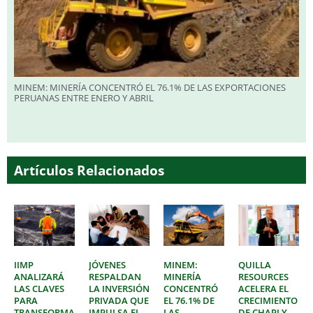
MINEM: MINERÍA CONCENTRÓ EL 76.1% DE LAS EXPORTACIONES
PERUANAS ENTRE ENERO Y ABRIL
Artículos Relacionados
IIMP
JÓVENES
MINEM:
QUILLA
ANALIZARÁ
RESPALDAN
MINERÍA
RESOURCES
LAS CLAVES
LA INVERSIÓN
CONCENTRÓ
ACELERA EL
PARA
PRIVADA QUE
EL 76.1% DE
CRECIMIENTO
TRANSFORMAR
IMPULSA EL
LAS
DE CHAPI Y