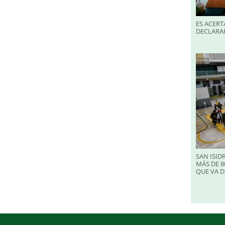
ES ACERT
DECLARA
SAN ISID
MÁS DE 8
QUE VA D