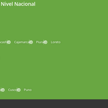
 Nivel Nacional
ncash
Cajamarca
Piura
Loreto
a
Cusco
Puno