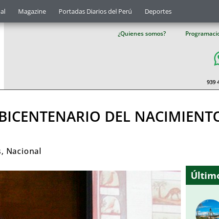
al
Magazine
Portadas Diarios del Perú
Deportes
¿Quienes somos?
Programaci
939 
ICENTENARIO DEL NACIMIENT
s
,
Nacional
Último