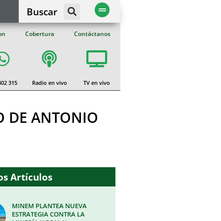
Buscar
on
Cobertura
Contáctanos
402 315
Radio en vivo
TV en vivo
O DE ANTONIO
s Artículos
MINEM PLANTEA NUEVA
ESTRATEGIA CONTRA LA