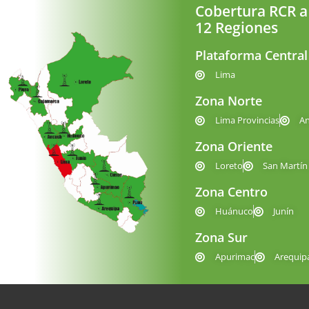
Cobertura RCR a
12 Regiones
Plataforma Central
Lima
Zona Norte
Lima Provincias
A
Zona Oriente
Loreto
San Martín
Zona Centro
Huánuco
Junín
Zona Sur
Apurimac
Arequip