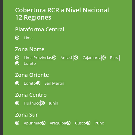
Cobertura RCR a Nivel Nacional
12 Regiones
Plataforma Central
Lima
Zona Norte
Lima Provincias
Ancash
Cajamarca
Piura
Loreto
Zona Oriente
Loreto
San Martín
Zona Centro
Huánuco
Junín
Zona Sur
Apurimac
Arequipa
Cusco
Puno