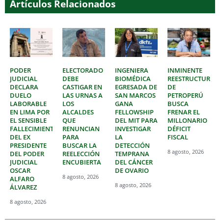
Artículos Relacionados
PODER
ELECTORADO
INGENIERA
INMINENTE
JUDICIAL
DEBE
BIOMÉDICA
REESTRUCTURAC
DECLARA
CASTIGAR EN
EGRESADA DE
DE
DUELO
LAS URNAS A
SAN MARCOS
PETROPERÚ
LABORABLE
LOS
GANA
BUSCA
EN LIMA POR
ALCALDES
FELLOWSHIP
FRENAR EL
EL SENSIBLE
QUE
DEL MIT PARA
MILLONARIO
FALLECIMIENTO
RENUNCIAN
INVESTIGAR
DÉFICIT
DEL EX
PARA
LA
FISCAL
PRESIDENTE
BUSCAR LA
DETECCIÓN
8 agosto, 2026
DEL PODER
REELECCIÓN
TEMPRANA
JUDICIAL
ENCUBIERTA
DEL CÁNCER
OSCAR
DE OVARIO
8 agosto, 2026
ALFARO
8 agosto, 2026
ÁLVAREZ
8 agosto, 2026