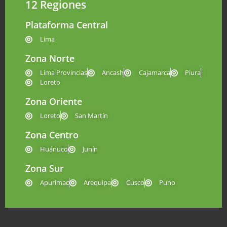
12 Regiones
Plataforma Central
Lima
Zona Norte
Lima Provincias
Ancash
Cajamarca
Piura
Loreto
Zona Oriente
Loreto
San Martín
Zona Centro
Huánuco
Junín
Zona Sur
Apurimac
Arequipa
Cusco
Puno