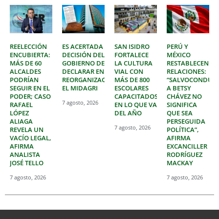
REELECCIÓN
ES ACERTADA
SAN ISIDRO
PERÚ Y
ENCUBIERTA:
DECISIÓN DEL
FORTALECE
MÉXICO
MÁS DE 60
GOBIERNO DE
LA CULTURA
RESTABLECEN
ALCALDES
DECLARAR EN
VIAL CON
RELACIONES:
PODRÍAN
REORGANIZACIÓN
MÁS DE 800
“SALVOCONDUC
SEGUIR EN EL
EL MIDAGRI
ESCOLARES
A BETSY
PODER; CASO
CAPACITADOS
CHÁVEZ NO
7 agosto, 2026
RAFAEL
EN LO QUE VA
SIGNIFICA
LÓPEZ
DEL AÑO
QUE SEA
ALIAGA
PERSEGUIDA
7 agosto, 2026
REVELA UN
POLÍTICA”,
VACÍO LEGAL,
AFIRMA
AFIRMA
EXCANCILLER
ANALISTA
RODRÍGUEZ
JOSÉ TELLO
MACKAY
7 agosto, 2026
7 agosto, 2026