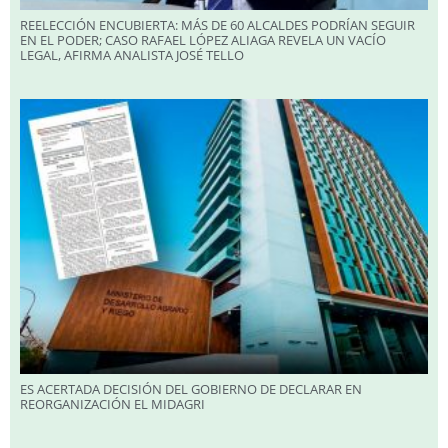
REELECCIÓN ENCUBIERTA: MÁS DE 60 ALCALDES PODRÍAN SEGUIR
EN EL PODER; CASO RAFAEL LÓPEZ ALIAGA REVELA UN VACÍO
LEGAL, AFIRMA ANALISTA JOSÉ TELLO
ES ACERTADA DECISIÓN DEL GOBIERNO DE DECLARAR EN
REORGANIZACIÓN EL MIDAGRI