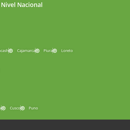
 Nivel Nacional
ncash
Cajamarca
Piura
Loreto
a
Cusco
Puno