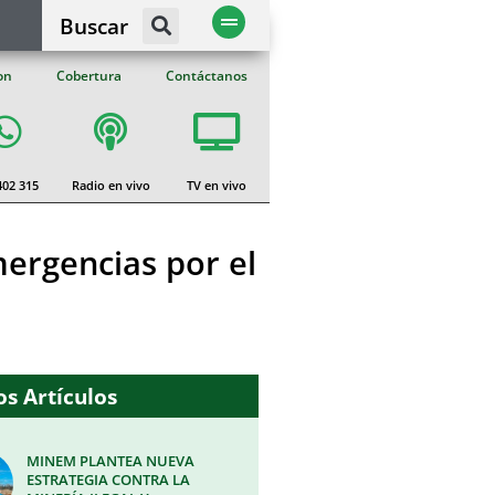
Buscar
on
Cobertura
Contáctanos
402 315
Radio en vivo
TV en vivo
mergencias por el
s Artículos
MINEM PLANTEA NUEVA
ESTRATEGIA CONTRA LA