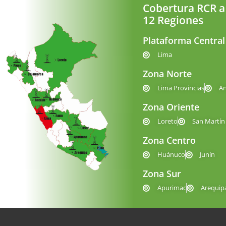
Cobertura RCR a
12 Regiones
Plataforma Central
Lima
Zona Norte
Lima Provincias
A
Zona Oriente
Loreto
San Martín
Zona Centro
Huánuco
Junín
Zona Sur
Apurimac
Arequip