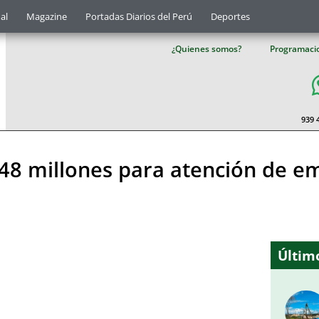
al
Magazine
Portadas Diarios del Perú
Deportes
¿Quienes somos?
Programaci
939 
148 millones para atención de e
Último