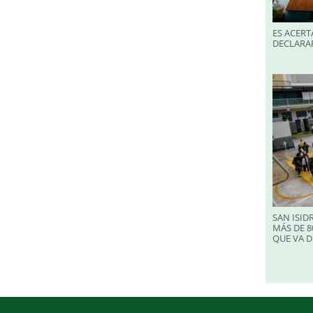
ES ACERT
DECLARA
SAN ISID
MÁS DE 8
QUE VA D