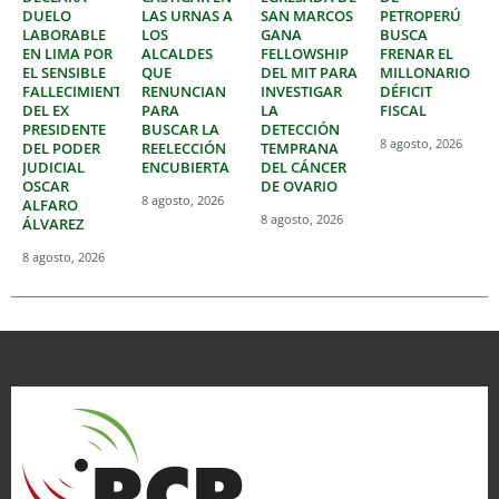
DUELO
LAS URNAS A
SAN MARCOS
PETROPERÚ
LABORABLE
LOS
GANA
BUSCA
EN LIMA POR
ALCALDES
FELLOWSHIP
FRENAR EL
EL SENSIBLE
QUE
DEL MIT PARA
MILLONARIO
FALLECIMIENTO
RENUNCIAN
INVESTIGAR
DÉFICIT
DEL EX
PARA
LA
FISCAL
PRESIDENTE
BUSCAR LA
DETECCIÓN
8 agosto, 2026
DEL PODER
REELECCIÓN
TEMPRANA
JUDICIAL
ENCUBIERTA
DEL CÁNCER
OSCAR
DE OVARIO
8 agosto, 2026
ALFARO
8 agosto, 2026
ÁLVAREZ
8 agosto, 2026