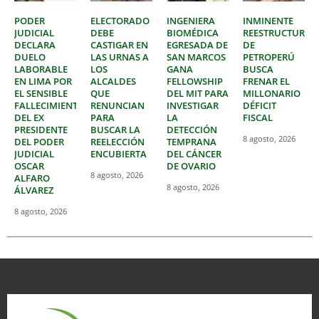
PODER
ELECTORADO
INGENIERA
INMINENTE
JUDICIAL
DEBE
BIOMÉDICA
REESTRUCTURAC
DECLARA
CASTIGAR EN
EGRESADA DE
DE
DUELO
LAS URNAS A
SAN MARCOS
PETROPERÚ
LABORABLE
LOS
GANA
BUSCA
EN LIMA POR
ALCALDES
FELLOWSHIP
FRENAR EL
EL SENSIBLE
QUE
DEL MIT PARA
MILLONARIO
FALLECIMIENTO
RENUNCIAN
INVESTIGAR
DÉFICIT
DEL EX
PARA
LA
FISCAL
PRESIDENTE
BUSCAR LA
DETECCIÓN
8 agosto, 2026
DEL PODER
REELECCIÓN
TEMPRANA
JUDICIAL
ENCUBIERTA
DEL CÁNCER
OSCAR
DE OVARIO
8 agosto, 2026
ALFARO
8 agosto, 2026
ÁLVAREZ
8 agosto, 2026