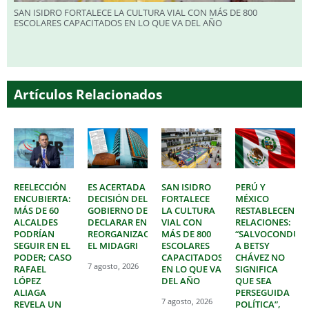
SAN ISIDRO FORTALECE LA CULTURA VIAL CON MÁS DE 800
ESCOLARES CAPACITADOS EN LO QUE VA DEL AÑO
Artículos Relacionados
REELECCIÓN
ES ACERTADA
SAN ISIDRO
PERÚ Y
ENCUBIERTA:
DECISIÓN DEL
FORTALECE
MÉXICO
MÁS DE 60
GOBIERNO DE
LA CULTURA
RESTABLECEN
ALCALDES
DECLARAR EN
VIAL CON
RELACIONES:
PODRÍAN
REORGANIZACIÓN
MÁS DE 800
“SALVOCONDUC
SEGUIR EN EL
EL MIDAGRI
ESCOLARES
A BETSY
PODER; CASO
CAPACITADOS
CHÁVEZ NO
7 agosto, 2026
RAFAEL
EN LO QUE VA
SIGNIFICA
LÓPEZ
DEL AÑO
QUE SEA
ALIAGA
PERSEGUIDA
7 agosto, 2026
REVELA UN
POLÍTICA”,