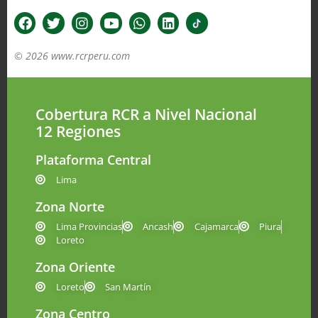
© 2026 www.rcrperu.com
Cobertura RCR a Nivel Nacional
12 Regiones
Plataforma Central
Lima
Zona Norte
Lima Provincias
Ancash
Cajamarca
Piura
Loreto
Zona Oriente
Loreto
San Martín
Zona Centro