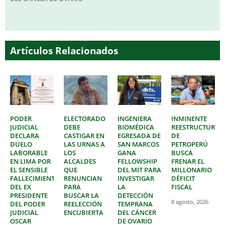
Artículos Relacionados
PODER
ELECTORADO
INGENIERA
INMINENTE
JUDICIAL
DEBE
BIOMÉDICA
REESTRUCTURAC
DECLARA
CASTIGAR EN
EGRESADA DE
DE
DUELO
LAS URNAS A
SAN MARCOS
PETROPERÚ
LABORABLE
LOS
GANA
BUSCA
EN LIMA POR
ALCALDES
FELLOWSHIP
FRENAR EL
EL SENSIBLE
QUE
DEL MIT PARA
MILLONARIO
FALLECIMIENTO
RENUNCIAN
INVESTIGAR
DÉFICIT
DEL EX
PARA
LA
FISCAL
PRESIDENTE
BUSCAR LA
DETECCIÓN
8 agosto, 2026
DEL PODER
REELECCIÓN
TEMPRANA
JUDICIAL
ENCUBIERTA
DEL CÁNCER
OSCAR
DE OVARIO