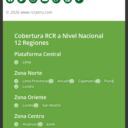
© 2026 www.rcrperu.com
Cobertura RCR a Nivel Nacional
12 Regiones
Plataforma Central
Lima
Zona Norte
Lima Provincias
Ancash
Cajamarca
Piura
Loreto
Zona Oriente
Loreto
San Martín
Zona Centro
Huánuco
Junín