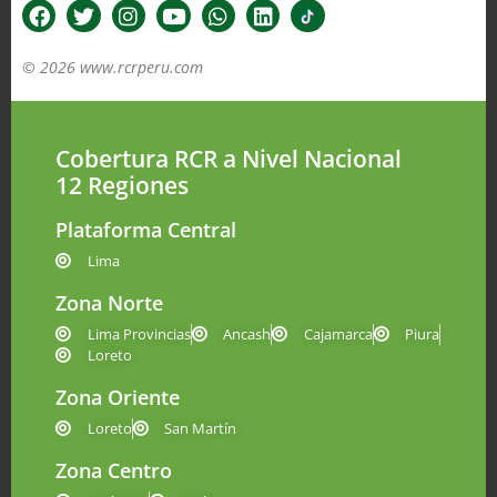
© 2026 www.rcrperu.com
Cobertura RCR a Nivel Nacional
12 Regiones
Plataforma Central
Lima
Zona Norte
Lima Provincias
Ancash
Cajamarca
Piura
Loreto
Zona Oriente
Loreto
San Martín
Zona Centro