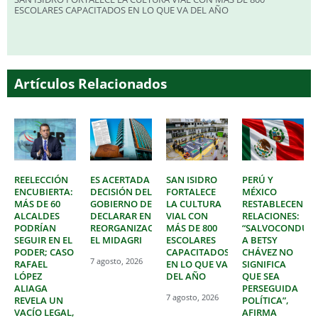
ESCOLARES CAPACITADOS EN LO QUE VA DEL AÑO
Artículos Relacionados
REELECCIÓN
ES ACERTADA
SAN ISIDRO
PERÚ Y
ENCUBIERTA:
DECISIÓN DEL
FORTALECE
MÉXICO
MÁS DE 60
GOBIERNO DE
LA CULTURA
RESTABLECEN
ALCALDES
DECLARAR EN
VIAL CON
RELACIONES:
PODRÍAN
REORGANIZACIÓN
MÁS DE 800
“SALVOCONDUC
SEGUIR EN EL
EL MIDAGRI
ESCOLARES
A BETSY
PODER; CASO
CAPACITADOS
CHÁVEZ NO
7 agosto, 2026
RAFAEL
EN LO QUE VA
SIGNIFICA
LÓPEZ
DEL AÑO
QUE SEA
ALIAGA
PERSEGUIDA
7 agosto, 2026
REVELA UN
POLÍTICA”,
VACÍO LEGAL,
AFIRMA