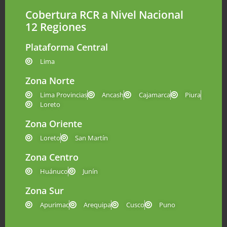
Cobertura RCR a Nivel Nacional
12 Regiones
Plataforma Central
Lima
Zona Norte
Lima Provincias
Ancash
Cajamarca
Piura
Loreto
Zona Oriente
Loreto
San Martín
Zona Centro
Huánuco
Junín
Zona Sur
Apurimac
Arequipa
Cusco
Puno