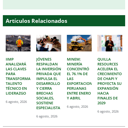
Artículos Relacionados
IIMP
JÓVENES
MINEM:
QUILLA
ANALIZARÁ
RESPALDAN
MINERÍA
RESOURCES
LAS CLAVES
LA INVERSIÓN
CONCENTRÓ
ACELERA EL
PARA
PRIVADA QUE
EL 76.1% DE
CRECIMIENTO
TRANSFORMAR
IMPULSA EL
LAS
DE CHAPI Y
TALENTO
DESARROLLO
EXPORTACIONES
PROYECTA SU
TÉCNICO EN
Y CIERRA
PERUANAS
EXPANSIÓN
LIDERAZGO
BRECHAS
ENTRE ENERO
HACIA
SOCIALES,
Y ABRIL
FINALES DE
6 agosto, 2026
SOSTIENE
2029
6 agosto, 2026
ESPECIALISTA
6 agosto, 2026
6 agosto, 2026