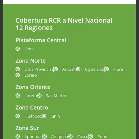
Cobertura RCR a Nivel Nacional
12 Regiones
Plataforma Central
Lima
Zona Norte
Lima Provincias
Ancash
Cajamarca
Piura
Loreto
Zona Oriente
Loreto
San Martín
Zona Centro
Huánuco
Junín
Zona Sur
Apurimac
Arequipa
Cusco
Puno