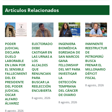
Artículos Relacionados
PODER
ELECTORADO
INGENIERA
INMINENTE
JUDICIAL
DEBE
BIOMÉDICA
REESTRUCTURAC
DECLARA
CASTIGAR EN
EGRESADA DE
DE
DUELO
LAS URNAS A
SAN MARCOS
PETROPERÚ
LABORABLE
LOS
GANA
BUSCA
EN LIMA POR
ALCALDES
FELLOWSHIP
FRENAR EL
EL SENSIBLE
QUE
DEL MIT PARA
MILLONARIO
FALLECIMIENTO
RENUNCIAN
INVESTIGAR
DÉFICIT
DEL EX
PARA
LA
FISCAL
PRESIDENTE
BUSCAR LA
DETECCIÓN
8 agosto, 2026
DEL PODER
REELECCIÓN
TEMPRANA
JUDICIAL
ENCUBIERTA
DEL CÁNCER
OSCAR
DE OVARIO
8 agosto, 2026
ALFARO
8 agosto, 2026
ÁLVAREZ
8 agosto, 2026