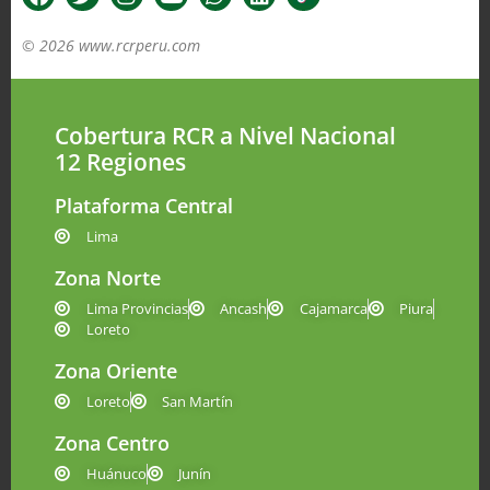
© 2026 www.rcrperu.com
Cobertura RCR a Nivel Nacional
12 Regiones
Plataforma Central
Lima
Zona Norte
Lima Provincias
Ancash
Cajamarca
Piura
Loreto
Zona Oriente
Loreto
San Martín
Zona Centro
Huánuco
Junín