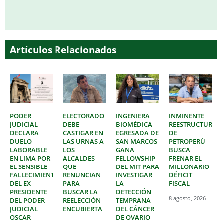
Artículos Relacionados
PODER
ELECTORADO
INGENIERA
INMINENTE
JUDICIAL
DEBE
BIOMÉDICA
REESTRUCTURAC
DECLARA
CASTIGAR EN
EGRESADA DE
DE
DUELO
LAS URNAS A
SAN MARCOS
PETROPERÚ
LABORABLE
LOS
GANA
BUSCA
EN LIMA POR
ALCALDES
FELLOWSHIP
FRENAR EL
EL SENSIBLE
QUE
DEL MIT PARA
MILLONARIO
FALLECIMIENTO
RENUNCIAN
INVESTIGAR
DÉFICIT
DEL EX
PARA
LA
FISCAL
PRESIDENTE
BUSCAR LA
DETECCIÓN
8 agosto, 2026
DEL PODER
REELECCIÓN
TEMPRANA
JUDICIAL
ENCUBIERTA
DEL CÁNCER
OSCAR
DE OVARIO