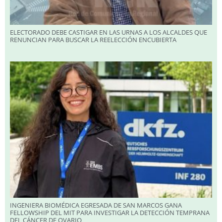
ELECTORADO DEBE CASTIGAR EN LAS URNAS A LOS ALCALDES QUE
RENUNCIAN PARA BUSCAR LA REELECCIÓN ENCUBIERTA
INGENIERA BIOMÉDICA EGRESADA DE SAN MARCOS GANA
FELLOWSHIP DEL MIT PARA INVESTIGAR LA DETECCIÓN TEMPRANA
DEL CÁNCER DE OVARIO