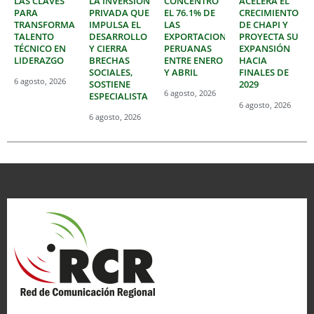
LAS CLAVES
LA INVERSIÓN
CONCENTRÓ
ACELERA EL
PARA
PRIVADA QUE
EL 76.1% DE
CRECIMIENTO
TRANSFORMAR
IMPULSA EL
LAS
DE CHAPI Y
TALENTO
DESARROLLO
EXPORTACIONES
PROYECTA SU
TÉCNICO EN
Y CIERRA
PERUANAS
EXPANSIÓN
LIDERAZGO
BRECHAS
ENTRE ENERO
HACIA
SOCIALES,
Y ABRIL
FINALES DE
6 agosto, 2026
SOSTIENE
2029
6 agosto, 2026
ESPECIALISTA
6 agosto, 2026
6 agosto, 2026