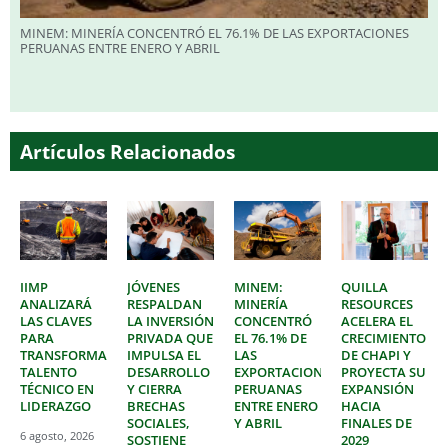
MINEM: MINERÍA CONCENTRÓ EL 76.1% DE LAS EXPORTACIONES
PERUANAS ENTRE ENERO Y ABRIL
Artículos Relacionados
IIMP
JÓVENES
MINEM:
QUILLA
ANALIZARÁ
RESPALDAN
MINERÍA
RESOURCES
LAS CLAVES
LA INVERSIÓN
CONCENTRÓ
ACELERA EL
PARA
PRIVADA QUE
EL 76.1% DE
CRECIMIENTO
TRANSFORMAR
IMPULSA EL
LAS
DE CHAPI Y
TALENTO
DESARROLLO
EXPORTACIONES
PROYECTA SU
TÉCNICO EN
Y CIERRA
PERUANAS
EXPANSIÓN
LIDERAZGO
BRECHAS
ENTRE ENERO
HACIA
SOCIALES,
Y ABRIL
FINALES DE
6 agosto, 2026
SOSTIENE
2029