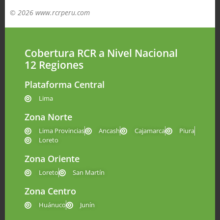
© 2026 www.rcrperu.com
Cobertura RCR a Nivel Nacional
12 Regiones
Plataforma Central
Lima
Zona Norte
Lima Provincias
Ancash
Cajamarca
Piura
Loreto
Zona Oriente
Loreto
San Martín
Zona Centro
Huánuco
Junín