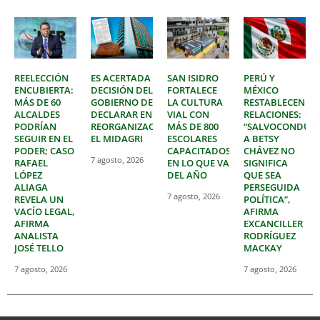
REELECCIÓN
ES ACERTADA
SAN ISIDRO
PERÚ Y
ENCUBIERTA:
DECISIÓN DEL
FORTALECE
MÉXICO
MÁS DE 60
GOBIERNO DE
LA CULTURA
RESTABLECEN
ALCALDES
DECLARAR EN
VIAL CON
RELACIONES:
PODRÍAN
REORGANIZACIÓN
MÁS DE 800
“SALVOCONDUC
SEGUIR EN EL
EL MIDAGRI
ESCOLARES
A BETSY
PODER; CASO
CAPACITADOS
CHÁVEZ NO
7 agosto, 2026
RAFAEL
EN LO QUE VA
SIGNIFICA
LÓPEZ
DEL AÑO
QUE SEA
ALIAGA
PERSEGUIDA
7 agosto, 2026
REVELA UN
POLÍTICA”,
VACÍO LEGAL,
AFIRMA
AFIRMA
EXCANCILLER
ANALISTA
RODRÍGUEZ
JOSÉ TELLO
MACKAY
7 agosto, 2026
7 agosto, 2026