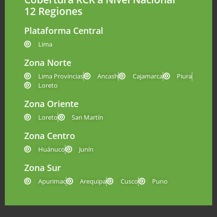
12 Regiones
Plataforma Central
Lima
Zona Norte
Lima Provincias
Ancash
Cajamarca
Piura
Loreto
Zona Oriente
Loreto
San Martín
Zona Centro
Huánuco
Junín
Zona Sur
Apurimac
Arequipa
Cusco
Puno