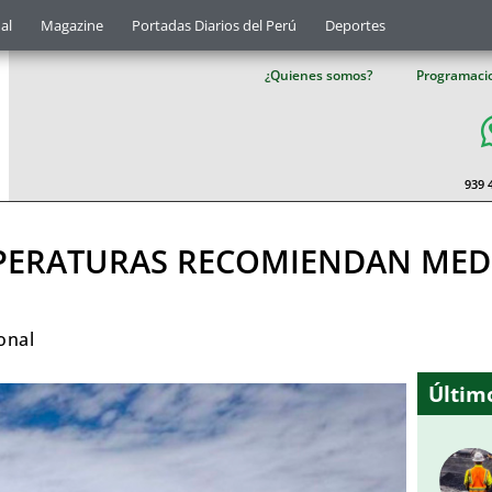
al
Magazine
Portadas Diarios del Perú
Deportes
¿Quienes somos?
Programaci
939 
MPERATURAS RECOMIENDAN MED
onal
Último