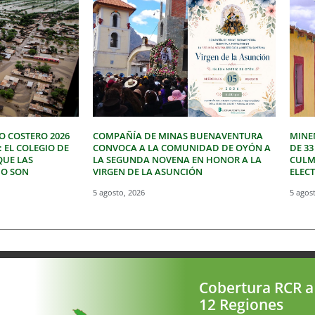
O COSTERO 2026
COMPAÑÍA DE MINAS BUENAVENTURA
MINE
: EL COLEGIO DE
CONVOCA A LA COMUNIDAD DE OYÓN A
DE 3
QUE LAS
LA SEGUNDA NOVENA EN HONOR A LA
CULM
NO SON
VIRGEN DE LA ASUNCIÓN
ELEC
5 agosto, 2026
5 agos
Cobertura RCR a
12 Regiones