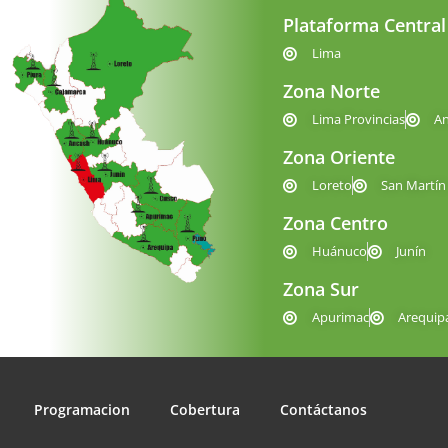
Plataforma Central
Lima
Zona Norte
Lima Provincias
A
Zona Oriente
Loreto
San Martín
Zona Centro
Huánuco
Junín
Zona Sur
Apurimac
Arequip
Programacion
Cobertura
Contáctanos