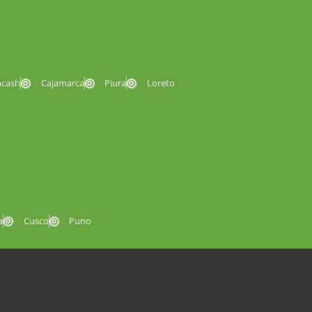
ncash
Cajamarca
Piura
Loreto
a
Cusco
Puno