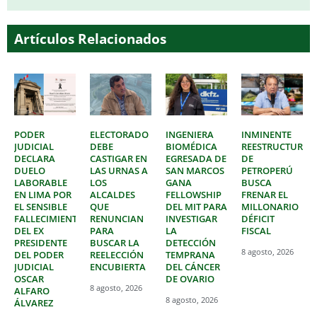
Artículos Relacionados
PODER
ELECTORADO
INGENIERA
INMINENTE
JUDICIAL
DEBE
BIOMÉDICA
REESTRUCTURAC
DECLARA
CASTIGAR EN
EGRESADA DE
DE
DUELO
LAS URNAS A
SAN MARCOS
PETROPERÚ
LABORABLE
LOS
GANA
BUSCA
EN LIMA POR
ALCALDES
FELLOWSHIP
FRENAR EL
EL SENSIBLE
QUE
DEL MIT PARA
MILLONARIO
FALLECIMIENTO
RENUNCIAN
INVESTIGAR
DÉFICIT
DEL EX
PARA
LA
FISCAL
PRESIDENTE
BUSCAR LA
DETECCIÓN
8 agosto, 2026
DEL PODER
REELECCIÓN
TEMPRANA
JUDICIAL
ENCUBIERTA
DEL CÁNCER
OSCAR
DE OVARIO
8 agosto, 2026
ALFARO
8 agosto, 2026
ÁLVAREZ