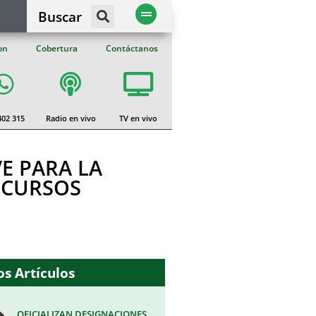
Buscar
on
Cobertura
Contáctanos
402 315
Radio en vivo
TV en vivo
E PARA LA
RECURSOS
s Artículos
OFICIALIZAN DESIGNACIONES