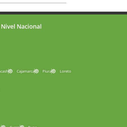
 Nivel Nacional
ncash
Cajamarca
Piura
Loreto