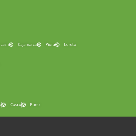
ncash
Cajamarca
Piura
Loreto
a
Cusco
Puno