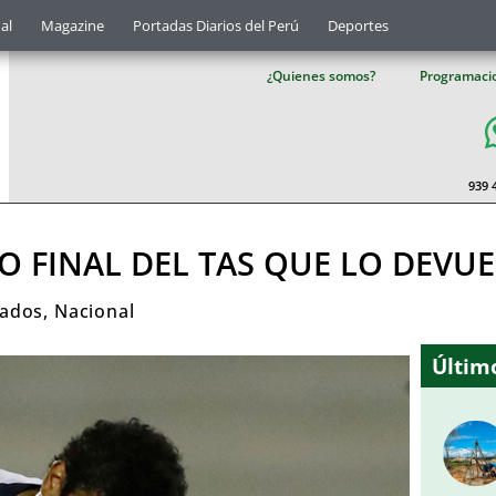
al
Magazine
Portadas Diarios del Perú
Deportes
¿Quienes somos?
Programaci
939 
LO FINAL DEL TAS QUE LO DEVUE
cados
,
Nacional
Último