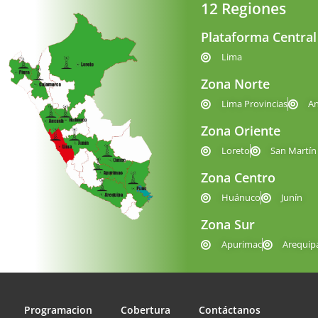
12 Regiones
Plataforma Central
Lima
Zona Norte
Lima Provincias
A
Zona Oriente
Loreto
San Martín
Zona Centro
Huánuco
Junín
Zona Sur
Apurimac
Arequip
Programacion
Cobertura
Contáctanos