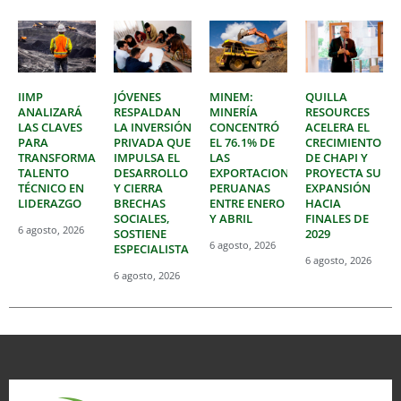
IIMP
JÓVENES
MINEM:
QUILLA
ANALIZARÁ
RESPALDAN
MINERÍA
RESOURCES
LAS CLAVES
LA INVERSIÓN
CONCENTRÓ
ACELERA EL
PARA
PRIVADA QUE
EL 76.1% DE
CRECIMIENTO
TRANSFORMAR
IMPULSA EL
LAS
DE CHAPI Y
TALENTO
DESARROLLO
EXPORTACIONES
PROYECTA SU
TÉCNICO EN
Y CIERRA
PERUANAS
EXPANSIÓN
LIDERAZGO
BRECHAS
ENTRE ENERO
HACIA
SOCIALES,
Y ABRIL
FINALES DE
6 agosto, 2026
SOSTIENE
2029
6 agosto, 2026
ESPECIALISTA
6 agosto, 2026
6 agosto, 2026