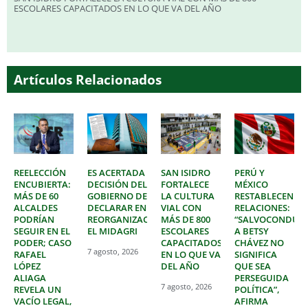
ESCOLARES CAPACITADOS EN LO QUE VA DEL AÑO
Artículos Relacionados
REELECCIÓN
ES ACERTADA
SAN ISIDRO
PERÚ Y
ENCUBIERTA:
DECISIÓN DEL
FORTALECE
MÉXICO
MÁS DE 60
GOBIERNO DE
LA CULTURA
RESTABLECEN
ALCALDES
DECLARAR EN
VIAL CON
RELACIONES:
PODRÍAN
REORGANIZACIÓN
MÁS DE 800
“SALVOCONDUC
SEGUIR EN EL
EL MIDAGRI
ESCOLARES
A BETSY
PODER; CASO
CAPACITADOS
CHÁVEZ NO
7 agosto, 2026
RAFAEL
EN LO QUE VA
SIGNIFICA
LÓPEZ
DEL AÑO
QUE SEA
ALIAGA
PERSEGUIDA
7 agosto, 2026
REVELA UN
POLÍTICA”,
VACÍO LEGAL,
AFIRMA