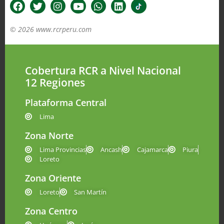
© 2026 www.rcrperu.com
Cobertura RCR a Nivel Nacional
12 Regiones
Plataforma Central
Lima
Zona Norte
Lima Provincias
Ancash
Cajamarca
Piura
Loreto
Zona Oriente
Loreto
San Martín
Zona Centro