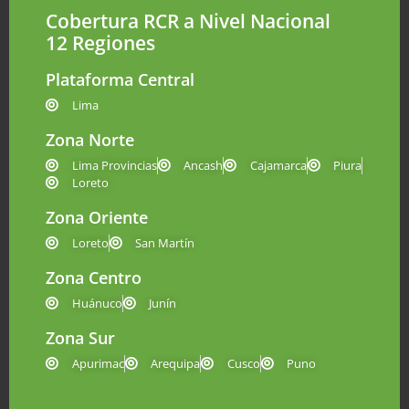
Cobertura RCR a Nivel Nacional
12 Regiones
Plataforma Central
Lima
Zona Norte
Lima Provincias
Ancash
Cajamarca
Piura
Loreto
Zona Oriente
Loreto
San Martín
Zona Centro
Huánuco
Junín
Zona Sur
Apurimac
Arequipa
Cusco
Puno