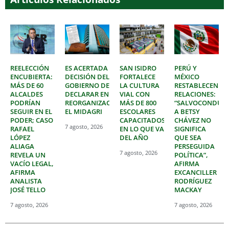
REELECCIÓN
ES ACERTADA
SAN ISIDRO
PERÚ Y
ENCUBIERTA:
DECISIÓN DEL
FORTALECE
MÉXICO
MÁS DE 60
GOBIERNO DE
LA CULTURA
RESTABLECEN
ALCALDES
DECLARAR EN
VIAL CON
RELACIONES:
PODRÍAN
REORGANIZACIÓN
MÁS DE 800
“SALVOCONDUC
SEGUIR EN EL
EL MIDAGRI
ESCOLARES
A BETSY
PODER; CASO
CAPACITADOS
CHÁVEZ NO
7 agosto, 2026
RAFAEL
EN LO QUE VA
SIGNIFICA
LÓPEZ
DEL AÑO
QUE SEA
ALIAGA
PERSEGUIDA
7 agosto, 2026
REVELA UN
POLÍTICA”,
VACÍO LEGAL,
AFIRMA
AFIRMA
EXCANCILLER
ANALISTA
RODRÍGUEZ
JOSÉ TELLO
MACKAY
7 agosto, 2026
7 agosto, 2026