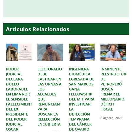
Artículos Relacionados
PODER
ELECTORADO
INGENIERA
INMINENTE
JUDICIAL
DEBE
BIOMÉDICA
REESTRUCTURAC
DECLARA
CASTIGAR EN
EGRESADA DE
DE
DUELO
LAS URNAS A
SAN MARCOS
PETROPERÚ
LABORABLE
LOS
GANA
BUSCA
EN LIMA POR
ALCALDES
FELLOWSHIP
FRENAR EL
EL SENSIBLE
QUE
DEL MIT PARA
MILLONARIO
FALLECIMIENTO
RENUNCIAN
INVESTIGAR
DÉFICIT
DEL EX
PARA
LA
FISCAL
PRESIDENTE
BUSCAR LA
DETECCIÓN
8 agosto, 2026
DEL PODER
REELECCIÓN
TEMPRANA
JUDICIAL
ENCUBIERTA
DEL CÁNCER
OSCAR
DE OVARIO