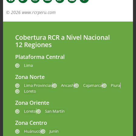
© 2026 www.rcrperu.com
Cobertura RCR a Nivel Nacional
12 Regiones
Plataforma Central
Lima
Zona Norte
Lima Provincias
Ancash
Cajamarca
Piura
Loreto
Zona Oriente
Loreto
San Martín
Zona Centro
Huánuco
Junín