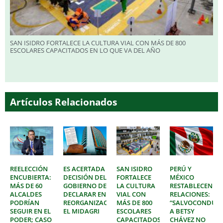
SAN ISIDRO FORTALECE LA CULTURA VIAL CON MÁS DE 800
ESCOLARES CAPACITADOS EN LO QUE VA DEL AÑO
Artículos Relacionados
REELECCIÓN
ES ACERTADA
SAN ISIDRO
PERÚ Y
ENCUBIERTA:
DECISIÓN DEL
FORTALECE
MÉXICO
MÁS DE 60
GOBIERNO DE
LA CULTURA
RESTABLECEN
ALCALDES
DECLARAR EN
VIAL CON
RELACIONES:
PODRÍAN
REORGANIZACIÓN
MÁS DE 800
“SALVOCONDUC
SEGUIR EN EL
EL MIDAGRI
ESCOLARES
A BETSY
PODER; CASO
CAPACITADOS
CHÁVEZ NO