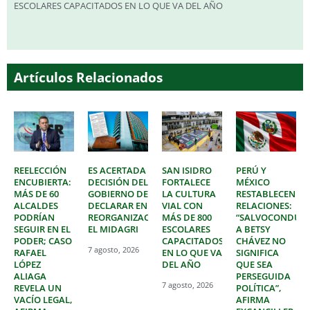
ESCOLARES CAPACITADOS EN LO QUE VA DEL AÑO
Artículos Relacionados
REELECCIÓN
ES ACERTADA
SAN ISIDRO
PERÚ Y
ENCUBIERTA:
DECISIÓN DEL
FORTALECE
MÉXICO
MÁS DE 60
GOBIERNO DE
LA CULTURA
RESTABLECEN
ALCALDES
DECLARAR EN
VIAL CON
RELACIONES:
PODRÍAN
REORGANIZACIÓN
MÁS DE 800
“SALVOCONDUC
SEGUIR EN EL
EL MIDAGRI
ESCOLARES
A BETSY
PODER; CASO
CAPACITADOS
CHÁVEZ NO
7 agosto, 2026
RAFAEL
EN LO QUE VA
SIGNIFICA
LÓPEZ
DEL AÑO
QUE SEA
ALIAGA
PERSEGUIDA
7 agosto, 2026
REVELA UN
POLÍTICA”,
VACÍO LEGAL,
AFIRMA