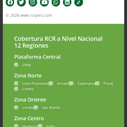
© 2026 www.rcrperu.com
Cobertura RCR a Nivel Nacional
12 Regiones
Plataforma Central
Lima
Zona Norte
Lima Provincias
Ancash
Cajamarca
Piura
Loreto
Zona Oriente
Loreto
San Martín
Zona Centro
Huánuco
Junín