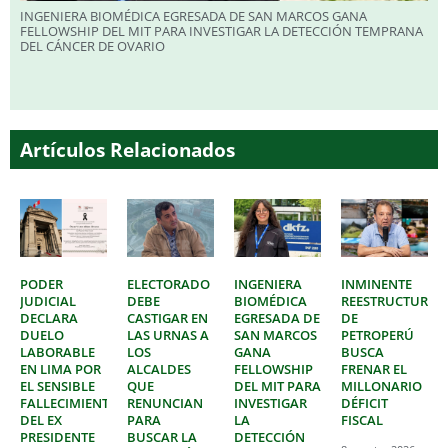
INGENIERA BIOMÉDICA EGRESADA DE SAN MARCOS GANA
FELLOWSHIP DEL MIT PARA INVESTIGAR LA DETECCIÓN TEMPRANA
DEL CÁNCER DE OVARIO
Artículos Relacionados
PODER
ELECTORADO
INGENIERA
INMINENTE
JUDICIAL
DEBE
BIOMÉDICA
REESTRUCTURAC
DECLARA
CASTIGAR EN
EGRESADA DE
DE
DUELO
LAS URNAS A
SAN MARCOS
PETROPERÚ
LABORABLE
LOS
GANA
BUSCA
EN LIMA POR
ALCALDES
FELLOWSHIP
FRENAR EL
EL SENSIBLE
QUE
DEL MIT PARA
MILLONARIO
FALLECIMIENTO
RENUNCIAN
INVESTIGAR
DÉFICIT
DEL EX
PARA
LA
FISCAL
PRESIDENTE
BUSCAR LA
DETECCIÓN