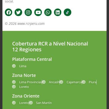
social.
© 2026 www.rcrperu.com
Cobertura RCR a Nivel Nacional
12 Regiones
Plataforma Central
Lima
Zona Norte
Lima Provincias
Ancash
Cajamarca
Piura
Loreto
Zona Oriente
Loreto
San Martín