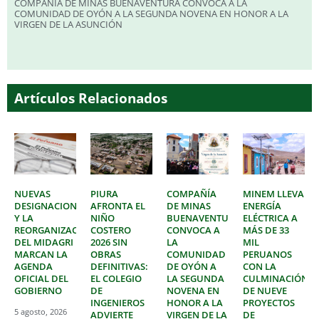
COMPAÑÍA DE MINAS BUENAVENTURA CONVOCA A LA
COMUNIDAD DE OYÓN A LA SEGUNDA NOVENA EN HONOR A LA
VIRGEN DE LA ASUNCIÓN
Artículos Relacionados
NUEVAS
PIURA
COMPAÑÍA
MINEM LLEVA
DESIGNACIONES
AFRONTA EL
DE MINAS
ENERGÍA
Y LA
NIÑO
BUENAVENTURA
ELÉCTRICA A
REORGANIZACIÓN
COSTERO
CONVOCA A
MÁS DE 33
DEL MIDAGRI
2026 SIN
LA
MIL
MARCAN LA
OBRAS
COMUNIDAD
PERUANOS
AGENDA
DEFINITIVAS:
DE OYÓN A
CON LA
OFICIAL DEL
EL COLEGIO
LA SEGUNDA
CULMINACIÓN
GOBIERNO
DE
NOVENA EN
DE NUEVE
INGENIEROS
HONOR A LA
PROYECTOS
5 agosto, 2026
ADVIERTE
VIRGEN DE LA
DE