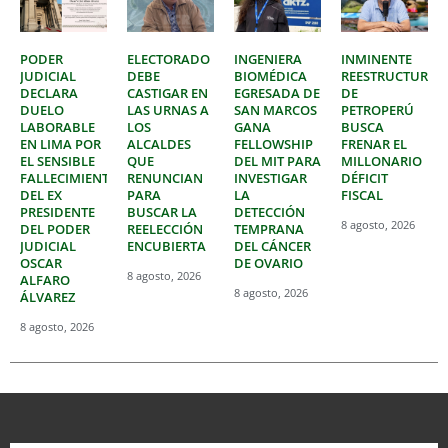
PODER
ELECTORADO
INGENIERA
INMINENTE
JUDICIAL
DEBE
BIOMÉDICA
REESTRUCTURAC
DECLARA
CASTIGAR EN
EGRESADA DE
DE
DUELO
LAS URNAS A
SAN MARCOS
PETROPERÚ
LABORABLE
LOS
GANA
BUSCA
EN LIMA POR
ALCALDES
FELLOWSHIP
FRENAR EL
EL SENSIBLE
QUE
DEL MIT PARA
MILLONARIO
FALLECIMIENTO
RENUNCIAN
INVESTIGAR
DÉFICIT
DEL EX
PARA
LA
FISCAL
PRESIDENTE
BUSCAR LA
DETECCIÓN
8 agosto, 2026
DEL PODER
REELECCIÓN
TEMPRANA
JUDICIAL
ENCUBIERTA
DEL CÁNCER
OSCAR
DE OVARIO
8 agosto, 2026
ALFARO
8 agosto, 2026
ÁLVAREZ
8 agosto, 2026