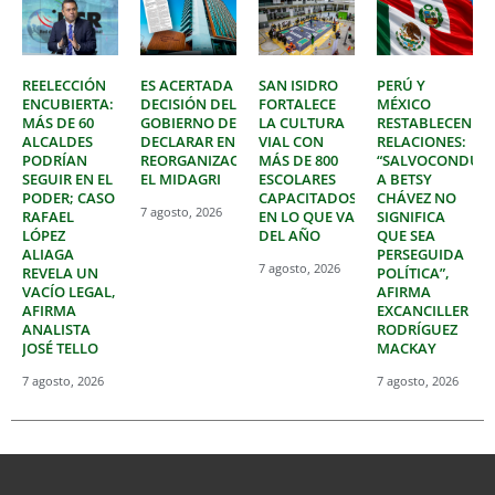
REELECCIÓN
ES ACERTADA
SAN ISIDRO
PERÚ Y
ENCUBIERTA:
DECISIÓN DEL
FORTALECE
MÉXICO
MÁS DE 60
GOBIERNO DE
LA CULTURA
RESTABLECEN
ALCALDES
DECLARAR EN
VIAL CON
RELACIONES:
PODRÍAN
REORGANIZACIÓN
MÁS DE 800
“SALVOCONDUC
SEGUIR EN EL
EL MIDAGRI
ESCOLARES
A BETSY
PODER; CASO
CAPACITADOS
CHÁVEZ NO
7 agosto, 2026
RAFAEL
EN LO QUE VA
SIGNIFICA
LÓPEZ
DEL AÑO
QUE SEA
ALIAGA
PERSEGUIDA
7 agosto, 2026
REVELA UN
POLÍTICA”,
VACÍO LEGAL,
AFIRMA
AFIRMA
EXCANCILLER
ANALISTA
RODRÍGUEZ
JOSÉ TELLO
MACKAY
7 agosto, 2026
7 agosto, 2026