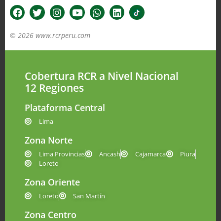
© 2026 www.rcrperu.com
Cobertura RCR a Nivel Nacional
12 Regiones
Plataforma Central
Lima
Zona Norte
Lima Provincias
Ancash
Cajamarca
Piura
Loreto
Zona Oriente
Loreto
San Martín
Zona Centro