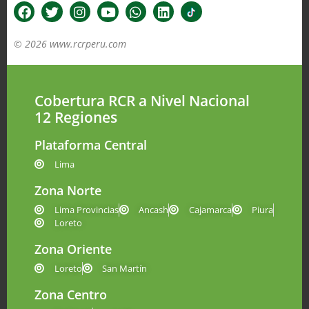
© 2026 www.rcrperu.com
Cobertura RCR a Nivel Nacional
12 Regiones
Plataforma Central
Lima
Zona Norte
Lima Provincias
Ancash
Cajamarca
Piura
Loreto
Zona Oriente
Loreto
San Martín
Zona Centro