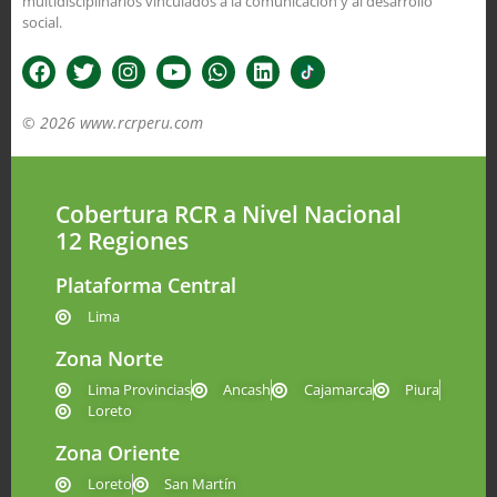
multidisciplinarios vinculados a la comunicación y al desarrollo
social.
© 2026 www.rcrperu.com
Cobertura RCR a Nivel Nacional
12 Regiones
Plataforma Central
Lima
Zona Norte
Lima Provincias
Ancash
Cajamarca
Piura
Loreto
Zona Oriente
Loreto
San Martín