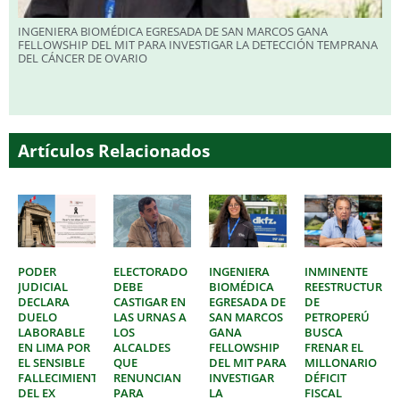
INGENIERA BIOMÉDICA EGRESADA DE SAN MARCOS GANA
FELLOWSHIP DEL MIT PARA INVESTIGAR LA DETECCIÓN TEMPRANA
DEL CÁNCER DE OVARIO
Artículos Relacionados
PODER
ELECTORADO
INGENIERA
INMINENTE
JUDICIAL
DEBE
BIOMÉDICA
REESTRUCTURAC
DECLARA
CASTIGAR EN
EGRESADA DE
DE
DUELO
LAS URNAS A
SAN MARCOS
PETROPERÚ
LABORABLE
LOS
GANA
BUSCA
EN LIMA POR
ALCALDES
FELLOWSHIP
FRENAR EL
EL SENSIBLE
QUE
DEL MIT PARA
MILLONARIO
FALLECIMIENTO
RENUNCIAN
INVESTIGAR
DÉFICIT
DEL EX
PARA
LA
FISCAL