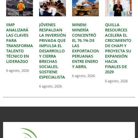
IIMP
JÓVENES
MINEM:
QUILLA
ANALIZARÁ
RESPALDAN
MINERÍA
RESOURCES
LAS CLAVES
LA INVERSIÓN
CONCENTRÓ
ACELERA EL
PARA
PRIVADA QUE
EL 76.1% DE
CRECIMIENTO
TRANSFORMAR
IMPULSA EL
LAS
DE CHAPI Y
TALENTO
DESARROLLO
EXPORTACIONES
PROYECTA SU
TÉCNICO EN
Y CIERRA
PERUANAS
EXPANSIÓN
LIDERAZGO
BRECHAS
ENTRE ENERO
HACIA
SOCIALES,
Y ABRIL
FINALES DE
6 agosto, 2026
SOSTIENE
2029
6 agosto, 2026
ESPECIALISTA
6 agosto, 2026
6 agosto, 2026